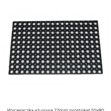
Wycieraczka ażurowa 22mm prostokąt 50x80