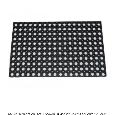
Wycieraczka ażurowa 16mm prostokąt 50x80