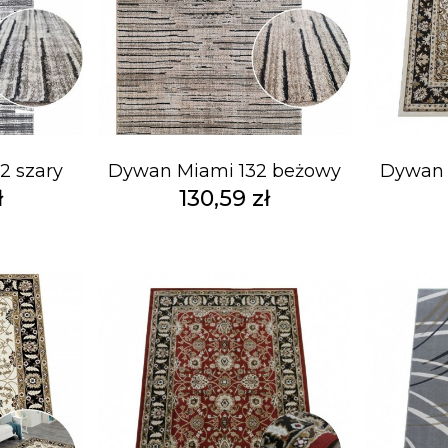
2 szary
Dywan Miami 132 beżowy
Dywan 
ł
130,59 zł