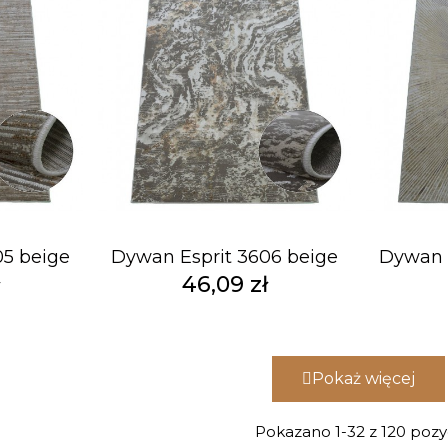
05 beige
Dywan Esprit 3606 beige
Dywan E
ł
46,09 zł
Pokaż więcej
Pokazano 1-32 z 120 pozyc