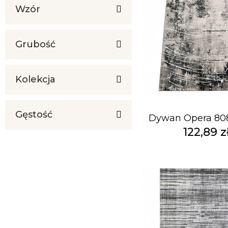
Wzór
Grubość
Kolekcja
Gęstość
Dywan Opera 808
122,89 z