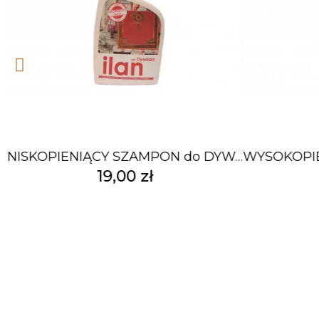
OPIENIĄCY SZAMPON do DYWANÓW syntetyk 500ml
NISKOPIENIĄCY SZAMPON do DYWANÓW wełnianych 500ml
19,00 zł