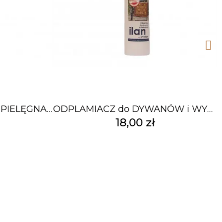
PŁYN do CZYSZCZENIA i PIELĘGNACJI WYKŁADZIN PCW 1L
ODPLAMIACZ do DYWANÓW i WYKŁADZIN SYNTETYK 200ml
18,00 zł