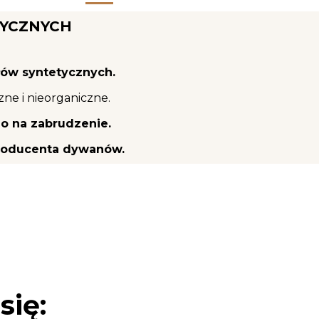
YCZNYCH
łów syntetycznych.
ne i nieorganiczne.
o na zabrudzenie.
roducenta dywanów.
się: