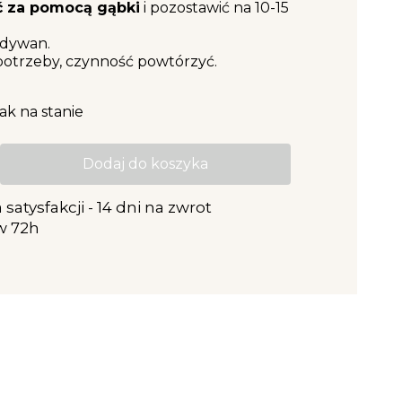
 za pomocą gąbki
i pozostawić na 10-15
dywan.
potrzeby, czynność powtórzyć.
ak na stanie
Dodaj do koszyka
satysfakcji - 14 dni na zwrot
w 72h