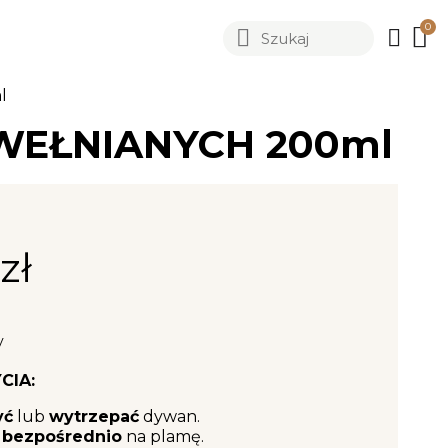
l
WEŁNIANYCH 200ml
zł
y
CIA:
yć
lub
wytrzepać
dywan.
 bezpośrednio
na plamę.