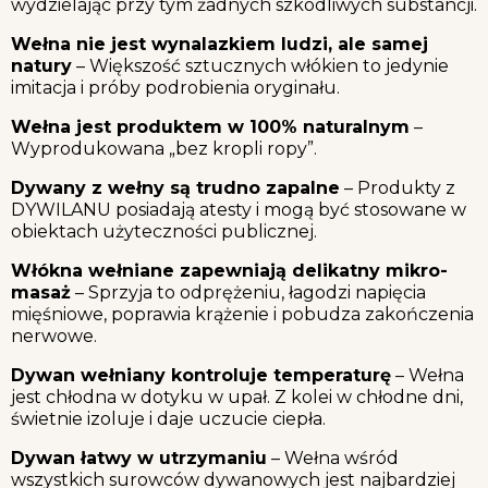
wydzielając przy tym żadnych szkodliwych substancji.
Wełna nie jest wynalazkiem ludzi, ale samej
natury
– Większość sztucznych włókien to jedynie
imitacja i próby podrobienia oryginału.
Wełna jest produktem w 100% naturalnym
–
Wyprodukowana „bez kropli ropy”.
Dywany z wełny są trudno zapalne
– Produkty z
DYWILANU posiadają atesty i mogą być stosowane w
obiektach użyteczności publicznej.
Włókna wełniane zapewniają delikatny mikro-
masaż
– Sprzyja to odprężeniu, łagodzi napięcia
mięśniowe, poprawia krążenie i pobudza zakończenia
nerwowe.
Dywan wełniany kontroluje temperaturę
– Wełna
jest chłodna w dotyku w upał. Z kolei w chłodne dni,
świetnie izoluje i daje uczucie ciepła.
Dywan łatwy w utrzymaniu
– Wełna wśród
wszystkich surowców dywanowych jest najbardziej