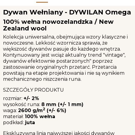
Dywan Wełniany - DYWILAN Omega
100% wełna nowozelandzka / New
Zealand wool
Kolekcja uniwersalna, obejmująca wzory klasyczne i
nowoczesne. Lekkość wzornicza sprawia, że
większość dywanów pasuje do każdego wnętrza.
Kontynuowany jest wciąż aktualny trend "vintage",
dywanów efektownie postarzonych" poprzez
zastosowanie oryginalnych przetarć. Przetarcia
powstają na etapie projektowania i nie są wynikiem
mechanicznego niszczenia runa.
SZCZEGÓŁY PRODUKTU
rozmiar:
+/- 2%
wysokość runa:
8 mm (+/- 1 mm)
2
waga:
2600 g/m
(+/- 6%)
materiał:
100% wełna
podkład:
juta
Ekskluzywna linia najwyższej jakości dywanów