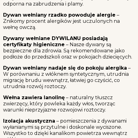
odporna na zabrudzenia i plamy.
Dywan wełniany rzadko powoduje alergie
–
Znikomy procent alergików jest uczulonych na
wełnę owczą.
Dywany wełniane DYWILANU posiadają
certyfikaty higieniczne
– Nasze dywany są
bezpieczne dla zdrowia. Są rekomendowane jako
podłoże do przedszkoli oraz w pokojach dziecięcych.
Dywan wełniany nadaje się do pokoju alergika
–
W porównaniu z włóknem syntetycznym, utrudnia
migrację brudu wewnątrz, łatwiej go czyścić, co
utrudnia rozwój roztoczy.
Wełna zawiera lanolinę
– naturalny tłuszcz
zwierzęcy, który powleka każdy włos, tworząc
warunki nieprzyjazne rozwojowi roztoczy.
Izolacja akustyczna
– pomieszczenia z dywanami
wyłanianymi są przytulne i doskonale wyciszone.
Wszystko to dzięki kanalikom powietrza wewnątrz