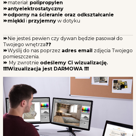
⏩
materiał:
polipropylen
⏩antyelektrostatyczny
⏩odporny na ścieranie oraz odkształcanie
⏩
miękki
i
przyjemny
w dotyku
⏩
Nie jesteś pewien czy dywan będzie pasował do
Twojego wnętrza❓❓
⏩
Wyślij do nas poprzez
adres email
zdjęcia Twojego
pomieszczenia.
⏩
My zwrotnie
odeślemy Ci wizualizację.
❗❗❗Wizualizacja jest DARMOWA ❗❗❗