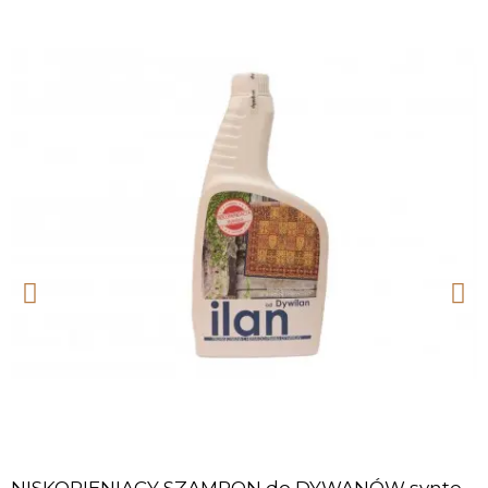
NISKOPIENIĄCY SZAMPON do DYWANÓW syntetyk 500ml