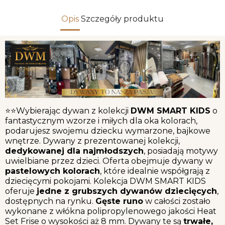
Opis
Szczegóły produktu
⭐⭐Wybierając dywan z kolekcji
DWM SMART KIDS
o
fantastycznym wzorze i miłych dla oka kolorach,
podarujesz swojemu dziecku wymarzone, bajkowe
wnętrze. Dywany z prezentowanej kolekcji,
dedykowanej dla najmłodszych
, posiadają motywy
uwielbiane przez dzieci. Oferta obejmuje dywany w
pastelowych kolorach
, które idealnie współgrają z
dziecięcymi pokojami. Kolekcja DWM SMART KIDS
oferuje
jedne z grubszych dywanów dziecięcych
,
dostępnych na rynku.
Gęste runo
w całości zostało
wykonane z włókna polipropylenowego jakości Heat
Set Frise o wysokości aż 8 mm. Dywany te są
trwałe,