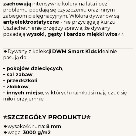
zachowują
intensywne kolory na lata i bez
problemu poddają się czyszczeniu oraz innym
zabiegom pielęgnacyjnym. Włókna dywanów są
antyelektrostatyczne
- nie przyciągają kurzu.
Uszlachetnienie przędzy sprawia, że dywany
posiadają
wysoki, gęsty i bardzo miękki włos
⭐⭐
⏩
Dywany z kolekcji
DWM Smart Kids
idealnie
pasują do:
- pokojów dziecięcych
,
- sal zabaw
,
- przedszkoli
,
- żłobków
,
- innych miejsc
, w których najmłodsi mają czuć się
miło i przyjemnie.
⭐SZCZEGÓŁY PRODUKTU⭐
⏩
wysokość runa:
8 mm
⏩
waga:
3000 g/m2